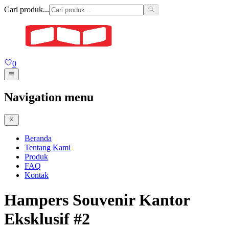
Cari produk...
0
Navigation menu
Beranda
Tentang Kami
Produk
FAQ
Kontak
Hampers Souvenir Kantor
Eksklusif #2