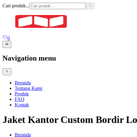
Cari produk...
0
Navigation menu
Beranda
Tentang Kami
Produk
FAQ
Kontak
Jaket Kantor Custom Bordir L
Beranda