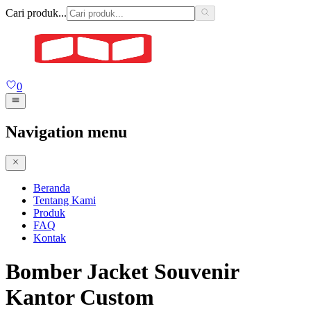
Cari produk...
0
Navigation menu
Beranda
Tentang Kami
Produk
FAQ
Kontak
Bomber Jacket Souvenir
Kantor Custom